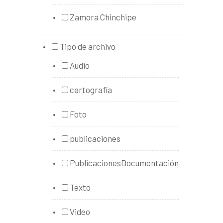
Zamora Chinchipe
Tipo de archivo
Audio
cartografía
Foto
publicaciones
PublicacionesDocumentación
Texto
Video