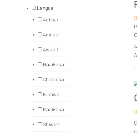
Lengua
Achuar
P
Aingae
C
A
Awapit
A
Baaikoka
Chapalaa
Kichwa
Paaikoka
C
Shiwiar
n