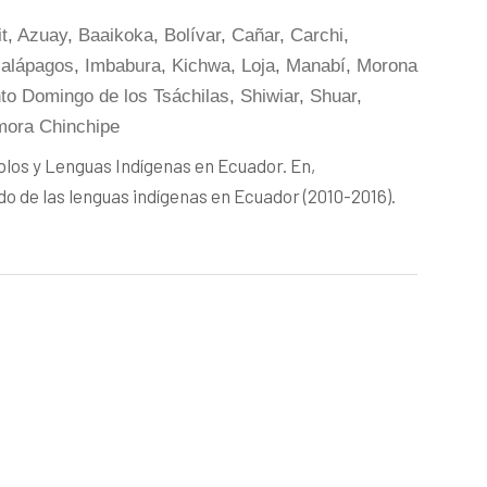
t
,
Azuay
,
Baaikoka
,
Bolívar
,
Cañar
,
Carchi
,
alápagos
,
Imbabura
,
Kichwa
,
Loja
,
Manabí
,
Morona
to Domingo de los Tsáchilas
,
Shiwiar
,
Shuar
,
ora Chinchipe
blos y Lenguas Indígenas en Ecuador. En,
o de las lenguas indígenas en Ecuador (2010-2016).