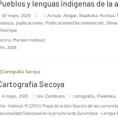
Pueblos y lenguas indígenas de la
16 mayo, 2020
Achuar
,
Aingae
,
Baaikoka
,
Kichwa
,
astaza
,
publicaciones
,
PublicacionesDocumentación
,
Shiwi
hinchipe
utora: Marleen Haboud
ño: 2006
Cartografía Secoya
4 mayo, 2020
Isis Zambrano
cartografía
,
Paaikoka
,
ite: Haboud, M. (2014). Mapa de la distribución de las comuni
acionalidad Siekopaai en la provincia de Sucumbíos – Lengua