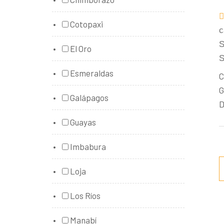
Cotopaxi
c
S
El Oro
S
Esmeraldas
C
G
Galápagos
D
Guayas
Imbabura
Loja
Los Ríos
Manabí