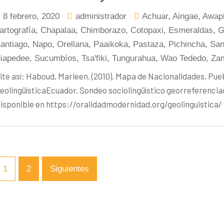
8 febrero, 2020
administrador
Achuar
,
Aingae
,
Awapi
artografía
,
Chapalaa
,
Chimborazo
,
Cotopaxi
,
Esmeraldas
,
G
antiago
,
Napo
,
Orellana
,
Paaikoka
,
Pastaza
,
Pichincha
,
San
iapedee
,
Sucumbíos
,
Tsa'fiki
,
Tungurahua
,
Wao Tededo
,
Zam
ite así: Haboud, Marleen. (2010). Mapa de Nacionalidades, Pue
eolingüísticaEcuador. Sondeo sociolingüístico georreferenciad
isponible en https://oralidadmodernidad.org/geolinguistica/
1
2
Siguientes