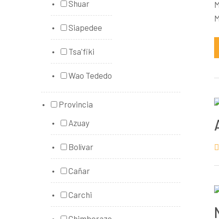
Shuar
M
M
Siapedee
Tsa'fiki
Wao Tededo
Provincia
Azuay
Bolívar
Cañar
Carchi
Chimborazo