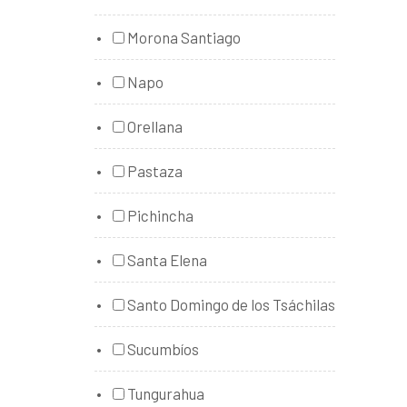
Morona Santiago
Napo
Orellana
Pastaza
Pichincha
Santa Elena
Santo Domingo de los Tsáchilas
Sucumbíos
Tungurahua