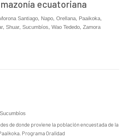
 amazonía ecuatoriana
Morona Santiago
,
Napo
,
Orellana
,
Paaikoka
,
ar
,
Shuar
,
Sucumbíos
,
Wao Tededo
,
Zamora
Sucumbíos
dades de donde proviene la población encuestada de la
 Paaikoka. Programa Oralidad