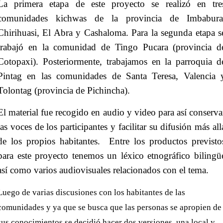
La primera etapa de este proyecto se realizó en tre
comunidades kichwas de la provincia de Imbabura
Chirihuasi, El Abra y Cashaloma. Para la segunda etapa s
trabajó en la comunidad de Tingo Pucara (provincia d
Cotopaxi). Posteriormente, trabajamos en la parroquia d
Pintag en las comunidades de Santa Teresa, Valencia 
Tolontag (p
rovincia de Pichincha
).
El material fue recogido en audio y video para así conserva
las voces de los participantes y facilitar su difusión más all
de los propios habitantes. Entre los productos previsto
para este proyecto tenemos un léxico etnográfico bilingü
así como varios audiovisuales relacionados con el tema.
Luego de varias discusiones con los habitantes de las
comunidades y ya que se busca que las personas se apropien de
sus conocimientos se decidió hacer dos versiones, una local y