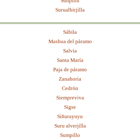
Sunpillu
Surualbirjilla
Sábila
Mashua del páramo
Salvia
Santa María
Paja de páramo
Zanahoria
Cedrón
Siempreviva
Sigse
Siñurayuyu
Suru alverjilla
Sumpillo