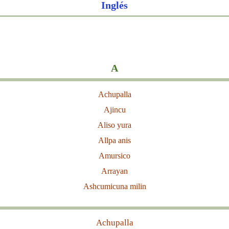
Inglés
A
Achupalla
Ajincu
Aliso yura
Allpa anis
Amursico
Arrayan
Ashcumicuna milin
Achupalla