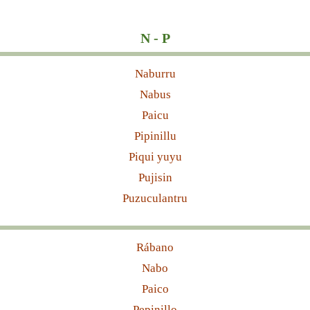
N - P
Naburru
Nabus
Paicu
Pipinillu
Piqui yuyu
Pujisin
Puzuculantru
Rábano
Nabo
Paico
Pepinillo