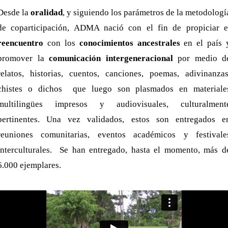
Desde la
oralidad
, y siguiendo los parámetros de la metodologí
de coparticipación, ADMA nació con el fin de propiciar e
reencuentro
con los
conocimientos ancestrales
en el país 
promover la
comunicación intergeneracional
por medio d
relatos, historias, cuentos, canciones, poemas, adivinanzas
chistes o dichos que luego son plasmados en materiale
multilingües impresos y audiovisuales, culturalment
pertinentes. Una vez validados, estos son entregados e
reuniones comunitarias, eventos académicos y festivale
interculturales. Se han entregado, hasta el momento, más d
6.000 ejemplares.