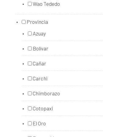
Wao Tededo
Provincia
Azuay
Bolívar
Cañar
Carchi
Chimborazo
Cotopaxi
El Oro