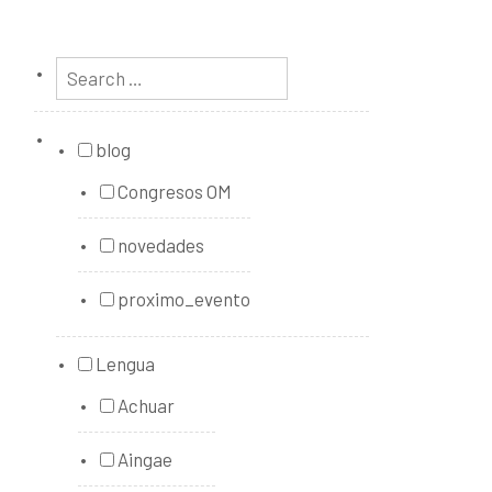
blog
Congresos OM
novedades
proximo_evento
Lengua
Achuar
Aingae