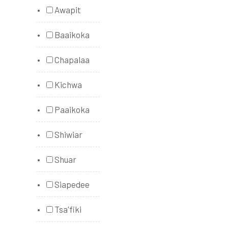
Awapit
Baaikoka
Chapalaa
Kichwa
Paaikoka
Shiwiar
Shuar
Siapedee
Tsa'fiki