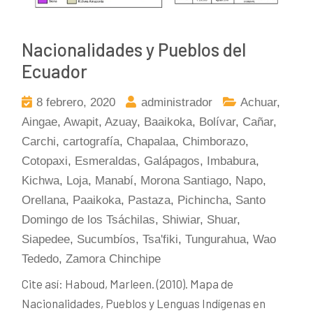
Nacionalidades y Pueblos del
Ecuador
8 febrero, 2020
administrador
Achuar
,
Aingae
,
Awapit
,
Azuay
,
Baaikoka
,
Bolívar
,
Cañar
,
Carchi
,
cartografía
,
Chapalaa
,
Chimborazo
,
Cotopaxi
,
Esmeraldas
,
Galápagos
,
Imbabura
,
Kichwa
,
Loja
,
Manabí
,
Morona Santiago
,
Napo
,
Orellana
,
Paaikoka
,
Pastaza
,
Pichincha
,
Santo
Domingo de los Tsáchilas
,
Shiwiar
,
Shuar
,
Siapedee
,
Sucumbíos
,
Tsa'fiki
,
Tungurahua
,
Wao
Tededo
,
Zamora Chinchipe
Cite así: Haboud, Marleen. (2010). Mapa de
Nacionalidades, Pueblos y Lenguas Indígenas en