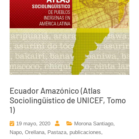
Ecuador Amazónico (Atlas
Sociolingüístico de UNICEF, Tomo
1)
19 mayo, 2020
Morona Santiago
,
Napo
,
Orellana
,
Pastaza
,
publicaciones
,