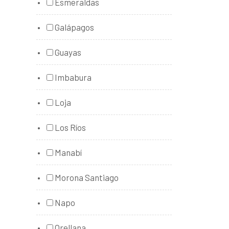
Esmeraldas
Galápagos
Guayas
Imbabura
Loja
Los Ríos
Manabí
Morona Santiago
Napo
Orellana