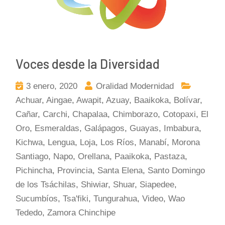
Voces desde la Diversidad
3 enero, 2020
Oralidad Modernidad
Achuar
,
Aingae
,
Awapit
,
Azuay
,
Baaikoka
,
Bolívar
,
Cañar
,
Carchi
,
Chapalaa
,
Chimborazo
,
Cotopaxi
,
El
Oro
,
Esmeraldas
,
Galápagos
,
Guayas
,
Imbabura
,
Kichwa
,
Lengua
,
Loja
,
Los Ríos
,
Manabí
,
Morona
Santiago
,
Napo
,
Orellana
,
Paaikoka
,
Pastaza
,
Pichincha
,
Provincia
,
Santa Elena
,
Santo Domingo
de los Tsáchilas
,
Shiwiar
,
Shuar
,
Siapedee
,
Sucumbíos
,
Tsa'fiki
,
Tungurahua
,
Video
,
Wao
Tededo
,
Zamora Chinchipe