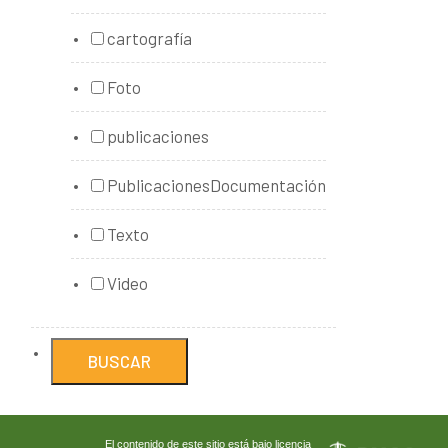
cartografía
Foto
publicaciones
PublicacionesDocumentación
Texto
Video
El contenido de este sitio está bajo licencia