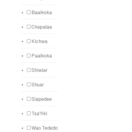
Baaikoka
Chapalaa
Kichwa
Paaikoka
Shiwiar
Shuar
Siapedee
Tsa'fiki
Wao Tededo