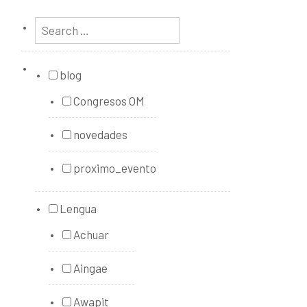
blog
Congresos OM
novedades
proximo_evento
Lengua
Achuar
Aingae
Awapit