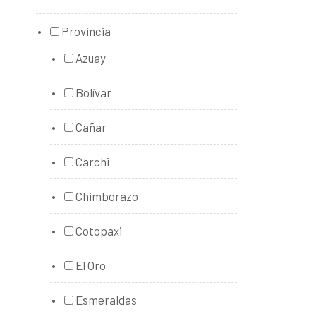
Provincia
Azuay
Bolívar
Cañar
Carchi
Chimborazo
Cotopaxi
El Oro
Esmeraldas