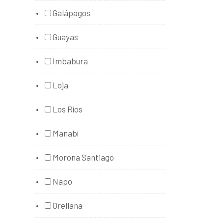
Galápagos
Guayas
Imbabura
Loja
Los Ríos
Manabí
Morona Santiago
Napo
Orellana