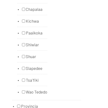
Chapalaa
Kichwa
Paaikoka
Shiwiar
Shuar
Siapedee
Tsa'fiki
Wao Tededo
Provincia