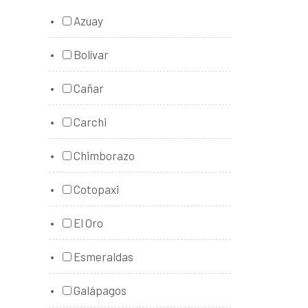
Azuay
Bolívar
Cañar
Carchi
Chimborazo
Cotopaxi
El Oro
Esmeraldas
Galápagos