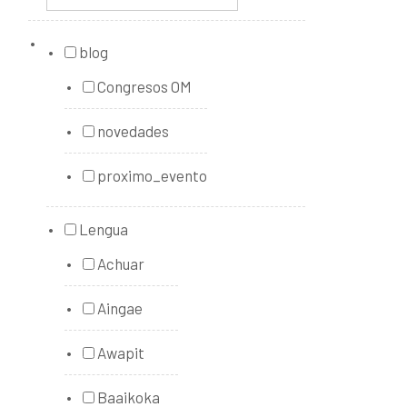
blog
Congresos OM
novedades
proximo_evento
Lengua
Achuar
Aingae
Awapit
Baaikoka