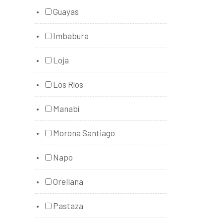
Guayas
Imbabura
Loja
Los Ríos
Manabí
Morona Santiago
Napo
Orellana
Pastaza