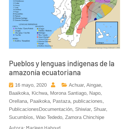
Pueblos y lenguas indígenas de la
amazonía ecuatoriana
16 mayo, 2020
Achuar
,
Aingae
,
Baaikoka
,
Kichwa
,
Morona Santiago
,
Napo
,
Orellana
,
Paaikoka
,
Pastaza
,
publicaciones
,
PublicacionesDocumentación
,
Shiwiar
,
Shuar
,
Sucumbíos
,
Wao Tededo
,
Zamora Chinchipe
Autora: Marleen Haboud