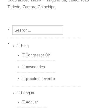
Sucumbíos
,
Tsa'fiki
,
Tungurahua
,
Video
,
Wao
Tededo
,
Zamora Chinchipe
blog
Congresos OM
novedades
proximo_evento
Lengua
Achuar