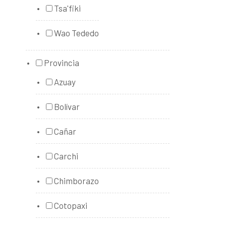
Tsa'fiki
Wao Tededo
Provincia
Azuay
Bolívar
Cañar
Carchi
Chimborazo
Cotopaxi