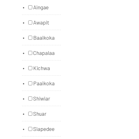
Aingae
Awapit
Baaikoka
Chapalaa
Kichwa
Paaikoka
Shiwiar
Shuar
Siapedee