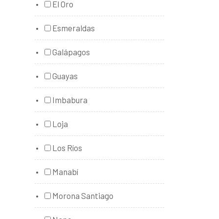
El Oro
Esmeraldas
Galápagos
Guayas
Imbabura
Loja
Los Ríos
Manabí
Morona Santiago