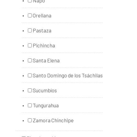
Napo
Orellana
Pastaza
Pichincha
Santa Elena
Santo Domingo de los Tsáchilas
Sucumbíos
Tungurahua
Zamora Chinchipe