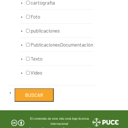
cartografía
Foto
publicaciones
PublicacionesDocumentación
Texto
Video
El contenido de este sitio está bajo licencia
internacional