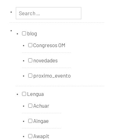
blog
Congresos OM
novedades
proximo_evento
Lengua
Achuar
Aingae
Awapit