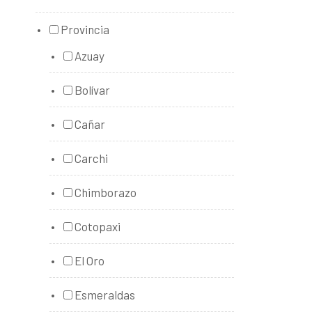
Provincia
Azuay
Bolívar
Cañar
Carchi
Chimborazo
Cotopaxi
El Oro
Esmeraldas