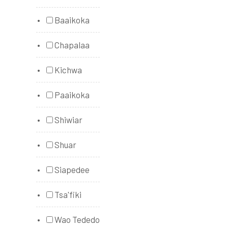
Baaikoka
Chapalaa
Kichwa
Paaikoka
Shiwiar
Shuar
Siapedee
Tsa'fiki
Wao Tededo