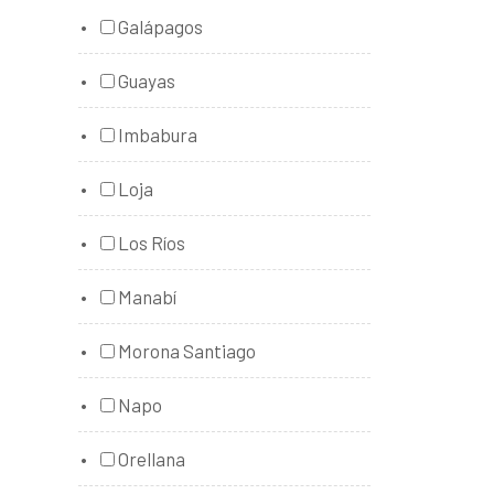
Galápagos
Guayas
Imbabura
Loja
Los Ríos
Manabí
Morona Santiago
Napo
Orellana