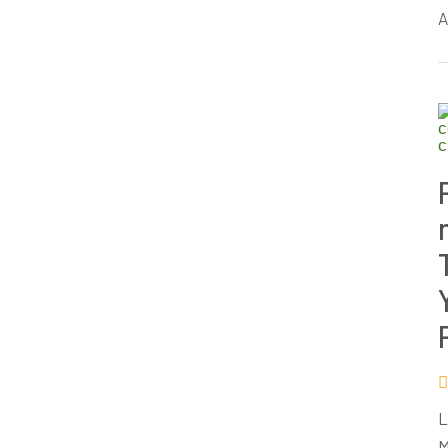
A
L
M