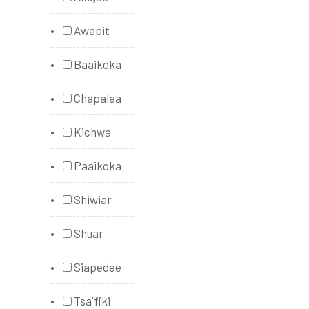
Awapit
Baaikoka
Chapalaa
Kichwa
Paaikoka
Shiwiar
Shuar
Siapedee
Tsa'fiki