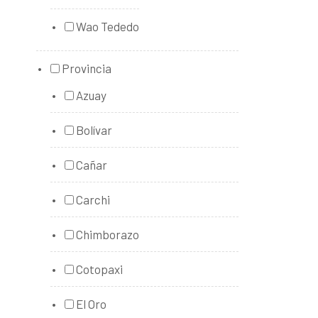
Wao Tededo
Provincia
Azuay
Bolívar
Cañar
Carchi
Chimborazo
Cotopaxi
El Oro