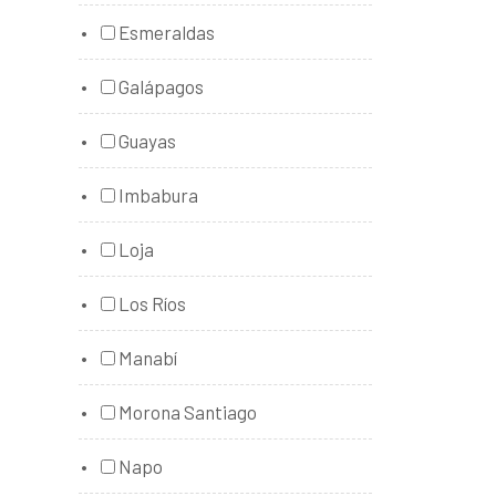
Esmeraldas
Galápagos
Guayas
Imbabura
Loja
Los Ríos
Manabí
Morona Santiago
Napo