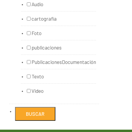
Audio
cartografía
Foto
publicaciones
PublicacionesDocumentación
Texto
Video