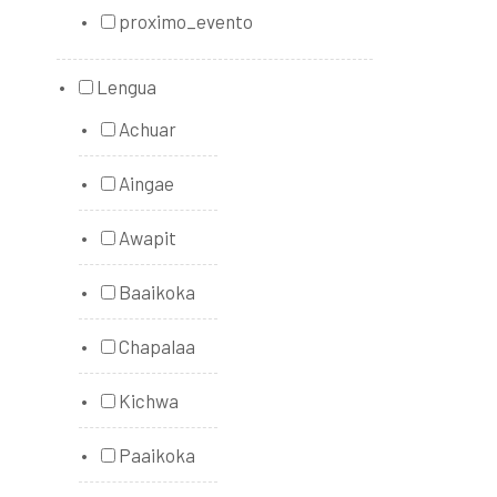
proximo_evento
Lengua
Achuar
Aingae
Awapit
Baaikoka
Chapalaa
Kichwa
Paaikoka