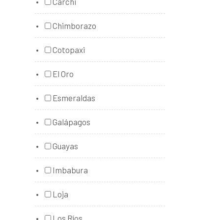
Carchi
Chimborazo
Cotopaxi
El Oro
Esmeraldas
Galápagos
Guayas
Imbabura
Loja
Los Ríos