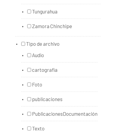
Tungurahua
Zamora Chinchipe
Tipo de archivo
Audio
cartografía
Foto
publicaciones
PublicacionesDocumentación
Texto