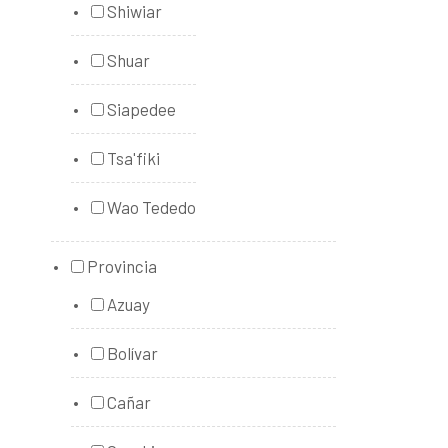
Shiwiar
Shuar
Siapedee
Tsa'fiki
Wao Tededo
Provincia
Azuay
Bolívar
Cañar