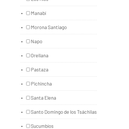
Manabí
Morona Santiago
Napo
Orellana
Pastaza
Pichincha
Santa Elena
Santo Domingo de los Tsáchilas
Sucumbíos