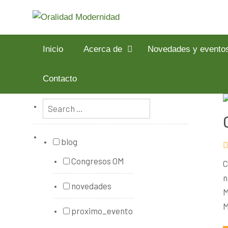
Inicio
Acerca de
Novedades y evento
Contacto
blog
Congresos OM
C
n
novedades
M
proximo_evento