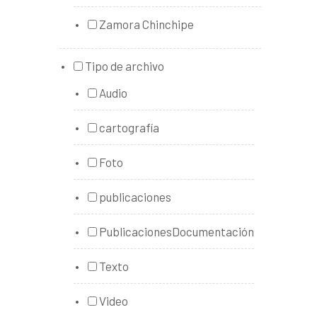
Zamora Chinchipe
Tipo de archivo
Audio
cartografía
Foto
publicaciones
PublicacionesDocumentación
Texto
Video