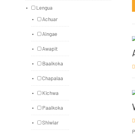
Lengua
Achuar
Aingae
Awapit
Baaikoka
Chapalaa
Kichwa
Paaikoka
Shiwiar
P