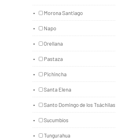
Morona Santiago
Napo
Orellana
Pastaza
Pichincha
Santa Elena
Santo Domingo de los Tsáchilas
Sucumbíos
Tungurahua