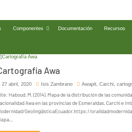
s
Componentes
Documentación
Recursos
Cartografía Awa
27 abril, 2020
Isis Zambrano
Awapit
,
Carchi
,
cartogr
ite: Haboud, M. (2014). Mapa de la distribución de las comuni
acionalidad Awa en las provincias de Esmeraldas, Carchi e I
odernidad/GeolingüísticaEcuador.https://oralidadmodernidad
Mapa…