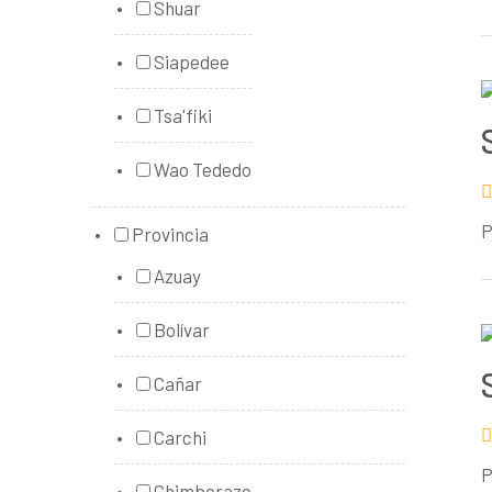
Shuar
Siapedee
Tsa'fiki
Wao Tededo
P
Provincia
Azuay
Bolívar
Cañar
Carchi
P
Chimborazo