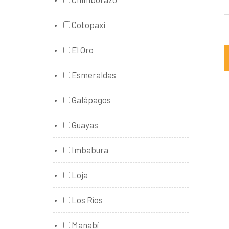
Cotopaxi
El Oro
Esmeraldas
Galápagos
Guayas
Imbabura
Loja
Los Ríos
Manabí