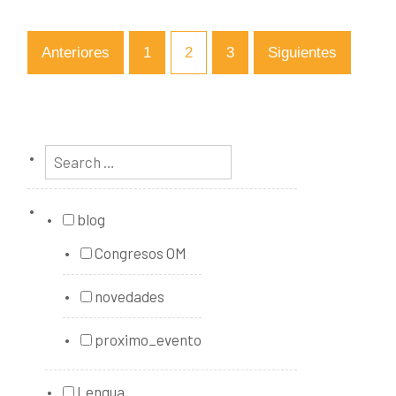
Anteriores
1
2
3
Siguientes
blog
Congresos OM
novedades
proximo_evento
Lengua