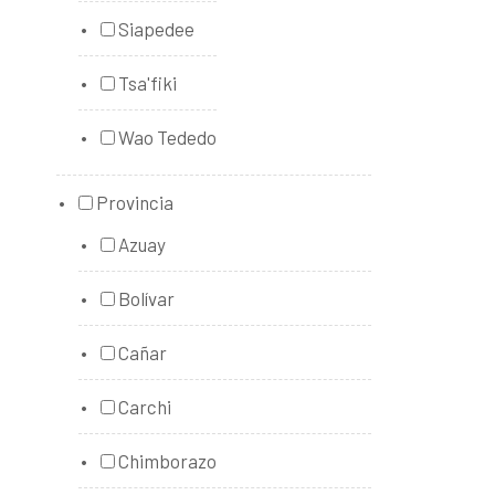
Siapedee
Tsa'fiki
Wao Tededo
Provincia
Azuay
Bolívar
Cañar
Carchi
Chimborazo