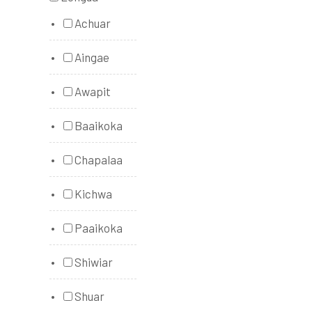
Achuar
Aingae
Awapit
Baaikoka
Chapalaa
Kichwa
Paaikoka
Shiwiar
Shuar