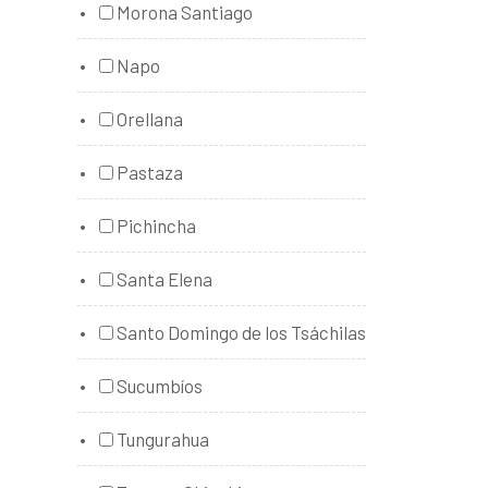
Morona Santiago
Napo
Orellana
Pastaza
Pichincha
Santa Elena
Santo Domingo de los Tsáchilas
Sucumbíos
Tungurahua