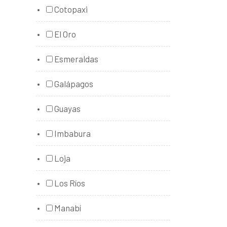
Cotopaxi
El Oro
Esmeraldas
Galápagos
Guayas
Imbabura
Loja
Los Ríos
Manabí