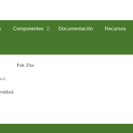
s
Componentes
Documentación
Recursos
Pak Zha
Awá.
rnidad.