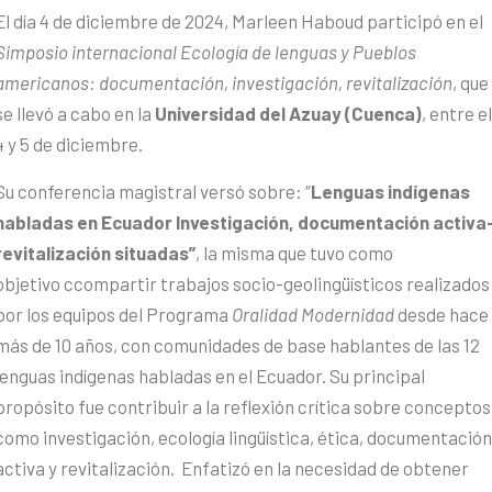
El día 4 de diciembre de 2024, Marleen Haboud participó en el
Simposio internacional Ecología de lenguas y Pueblos
americanos: documentación, investigación, revitalización
, que
se llevó a cabo en la
Universidad del Azuay (Cuenca)
, entre el
4 y 5 de diciembre.
Su conferencia magistral versó sobre: “
Lenguas indígenas
habladas en Ecuador
Investigación, documentación activa
revitalización situadas”
, la misma que tuvo como
objetivo ccompartir trabajos socio-geolingüísticos realizados
por los equipos del Programa
Oralidad Modernidad
desde hace
más de 10 años, con comunidades de base hablantes de las 12
lenguas indígenas habladas en el Ecuador. Su principal
propósito fue contribuir a la reflexión crítica sobre conceptos
como investigación, ecología lingüística, ética, documentación
activa y revitalización. Enfatizó en la necesidad de obtener