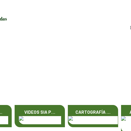
adas
…
VIDEOS SIA P…
CARTOGRAFÍA …