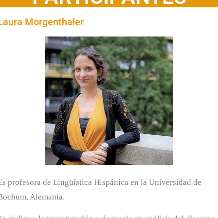
Laura Morgenthaler
Es profesora de Lingüística Hispánica en la Universidad de
Bochum, Alemania.