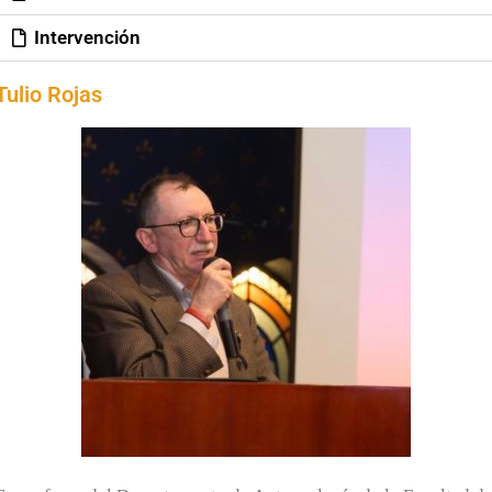
Intervención
Tulio Rojas