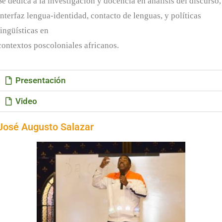
Se dedica a la investigación y docencia en análisis del discurso,
interfaz lengua-identidad, contacto de lenguas, y políticas
lingüísticas en
contextos poscoloniales africanos.
Presentación
Video
José Augusto Salazar