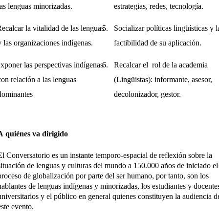
las lenguas minorizadas.
estrategias, redes, tecnología.
ecalcar la v
italidad de las lenguas
5.
Socializar
p
olíticas lingüísticas y l
y las organizaciones indígenas.
factibilidad de su aplicación.
xponer las
perspectivas indígenas
6. Recalcar e
l rol de la academia
con relación a las lenguas
(Lingüistas): informante, asesor,
dominantes
decolonizador, gestor.
A quiénes va dirigido
El Conversatorio es un instante temporo-espacial de reflexión sobre la
situación de lenguas y culturas del mundo a 150.000 años de iniciado el
proceso de globalización por parte del ser humano, por tanto, son los
hablantes de lenguas indígenas y minorizadas, los estudiantes y docente
universitarios y el público en general quienes constituyen la audiencia d
este evento.