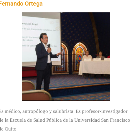
Fernando Ortega
Es médico, antropólogo y salubrista. Es profesor-investigador
de la Escuela de Salud Pública de la Universidad San Francisco
de Quito