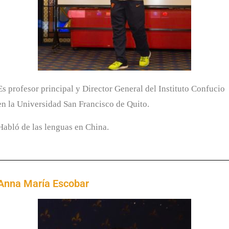
Es profesor principal y Director General del Instituto Confucio
en la Universidad San Francisco de Quito.
Habló de las lenguas en China.
Anna María Escobar