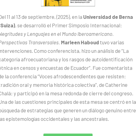
Del 11 al 13 de septiembre, (2025), en la
Universidad de Berna
(Suiza)
, se desarrolló el Primer Simposio Internacional:
Negritudes y Lenguajes en el Mundo Iberoamericano.
Perspectivas Transversales.
Marleen Haboud
tuvo varias
intervenciones. Como conferencista, hizo un análisis de “La
categoría afroecuatoriana y los rasgos de autoidentificación
étnica en censos y encuestas de Ecuador”. Fue comentarista
de la conferencia “Voces afrodescendientes que resisten:
tradición oral y memoria histórica colectiva”, de Catherine
Chalá; y participó en la mesa redonda de cierre del congreso.
Una de las cuestiones principales de esta mesa se centró en la
búsqueda de estrategias que generen un diálogo genuino entre
las epistemologías occidentales y las ancestrales.