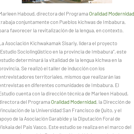
Marleen Haboud, directora del Programa
Oralidad Modernida
trabaja conjuntamente con Pueblos kichwas de Imbabura,
para favorecer la revitalización de la lengua, en contexto.
La Asociación Kichwakamak Sisariy, lidera el proyecto
“Estudio Sociolingüístico en la provincia de Imbabura”, este
estudio determinará la vitalidad de la lengua kichwa en la
provincia. Se realizó el taller de inducción con los
entrevistadores territoriales, mismos que realizarán las
entrevistas en diferentes comunidades de Imbabura. El
Estudio cuenta con la dirección técnica de Marleen Haboud,
directora del Programa
Oralidad Modernidad
, la Dirección de
Vinculación de la Universidad San Francisco de Quito, y el
apoyo de la Asociación Garabide y la Diputación Foral de
Viskaia del Pais Vasco. Este estudio se realiza en el marco del