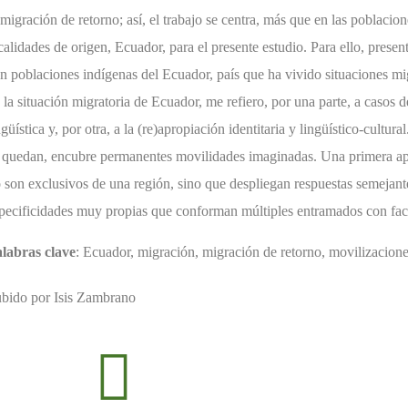
 migración de retorno; así, el trabajo se centra, más que en las poblaci
calidades de origen, Ecuador, para el presente estudio. Para ello, prese
n poblaciones indígenas del Ecuador, país que ha vivido situaciones m
 la situación migratoria de Ecuador, me refiero, por una parte, a casos 
ngüística y, por otra, a la (re)apropiación identitaria y lingüístico-cult
 quedan, encubre permanentes movilidades imaginadas. Una primera apr
 son exclusivos de una región, sino que despliegan respuestas semejante
pecificidades muy propias que conforman múltiples entramados con face
labras clave
: Ecuador, migración, migración de retorno, movilizaciones
bido por Isis Zambrano