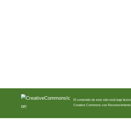
El contenido de este sitio está bajo licenc
Creative Commons con Reconocimiento