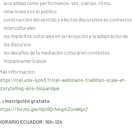
la oralidad como performance: voz, cuerpo, ritmo,
relaciones con el público
construcción del sentido y efectos discursivos en contextos
interculturales
los implícitos culturales en la recepción y la adaptación de
los discursos
los desafíos de la mediación cultural en contextos
hispanoamericanos
Más información:
https://cel.univ-lyon3.fr/cel-webinaire-tradition-orale-et-
storytelling-aire-hispanique
La
inscripción
gratuita
:
https://forms.gle/hQn9QrNkgmZonWqn7
HORARIO ECUADOR: 10h-12h