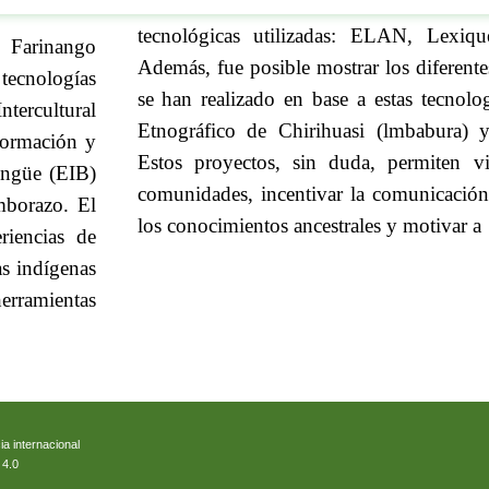
tecnológicas utilizadas: ELAN, Lexi
 Farinango
Además, fue posible mostrar los diferente
tecnologías
se han realizado en base a estas tecnolo
tercultural
Etnográfico de Chirihuasi (lmbabura) 
formación y
Estos proyectos, sin duda, permiten vi
ingüe (EIB)
comunidades, incentivar la comunicación
mborazo. El
los conocimientos ancestrales y motivar a
riencias de
as indígenas
ramientas
ia internacional
 4.0