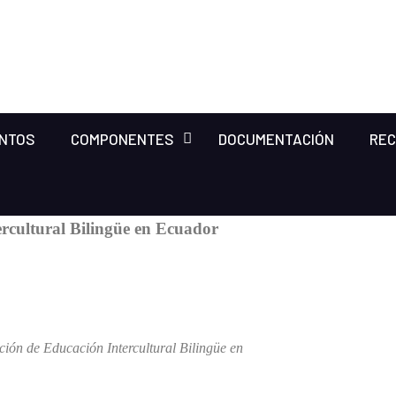
ENTOS
COMPONENTES
DOCUMENTACIÓN
RE
rcultural Bilingüe
en Ecuador
ción de Educación Intercultural Bilingüe en