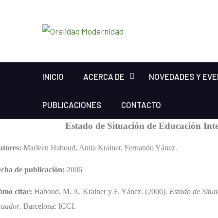
INICIO
ACERCA DE
NOVEDADES Y EV
PUBLICACIONES
CONTACTO
Estado de Situación de Educación Inte
utores:
Marleen Haboud, Anita Krainer, Fernando Yánez.
cha de publicación:
2006
ómo citar:
Haboud, M. A. Krainer y F. Yánez. (2006).
Estado de Situa
cuador
. Barcelona: ICCI.