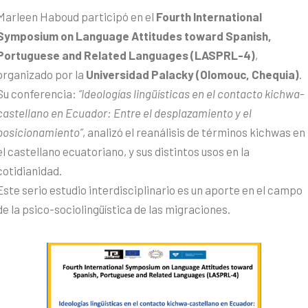
Marleen Haboud participó en el
Fourth International
Symposium on Language Attitudes toward Spanish,
Portuguese and Related Languages (LASPRL-4)
,
organizado por la
Universidad Palacky (Olomouc, Chequia)
.
Su conferencia:
“Ideologías lingüísticas en el contacto kichwa-
castellano en Ecuador: Entre el desplazamiento y el
posicionamiento”
, analizó el reanálisis de términos kichwas en
el castellano ecuatoriano, y sus distintos usos en la
cotidianidad.
Este serio estudio interdisciplinario es un aporte en el campo
de la psico-sociolingüística de las migraciones.