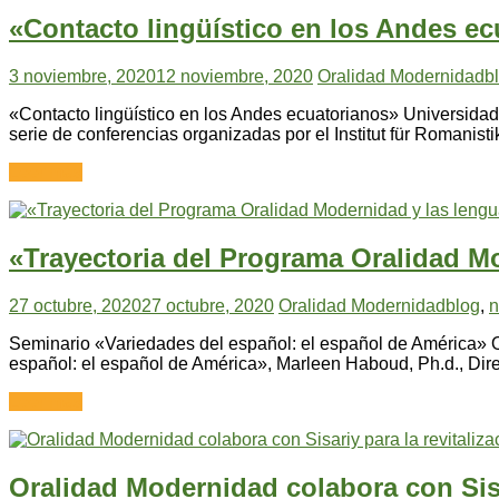
«Contacto lingüístico en los Andes ec
3 noviembre, 2020
12 noviembre, 2020
Oralidad Modernidad
b
«Contacto lingüístico en los Andes ecuatorianos» Universidad
serie de conferencias organizadas por el Institut für Romani
Leer más
«Trayectoria del Programa Oralidad M
27 octubre, 2020
27 octubre, 2020
Oralidad Modernidad
blog
,
n
Seminario «Variedades del español: el español de América» 
español: el español de América», Marleen Haboud, Ph.d., Dir
Leer más
Oralidad Modernidad colabora con Sisar