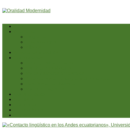
Inicio
Acerca de
Programa
Colaboradores
Aliados
Novedades y eventos
Componentes
Geolingüística Ecuador
Así dicen mis abuelos
Voces y saberes ancestrales
Aprendamos en tu lengua y en mi lengua
Desafíos en la diversidad
Voces e imágenes
Documentación
Recursos
Comunidad
Publicaciones
Contacto