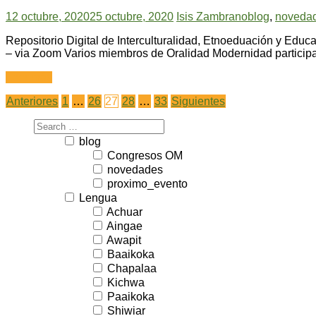
12 octubre, 2020
25 octubre, 2020
Isis Zambrano
blog
,
noveda
Repositorio Digital de Interculturalidad, Etnoeduación y Ed
– via Zoom Varios miembros de Oralidad Modernidad participa
Leer más
Anteriores
1
…
26
27
28
…
33
Siguientes
blog
Congresos OM
novedades
proximo_evento
Lengua
Achuar
Aingae
Awapit
Baaikoka
Chapalaa
Kichwa
Paaikoka
Shiwiar