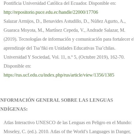
Pontificia Universidad Católica del Ecuador. Disponible en:
http://repositorio.puce.edu.ec/handle/22000/17706
Salazar Armijos, D., Benavides Astudillo, D., Núñez Agurto, A.,
Guaraca Moyota, M., Martínez Cepeda, V., Andrade Salazar, M.
(2019). Tecnologías de información y comunicación para fortalecer e
aprendizaje del Tsa’fiki en Unidades Educativas Tsa’chilas.
Universidad Y Sociedad, Vol. 11, n.º 5, (Octubre 2019), 162-70.
Disponible en:
https://rus.ucf.edu.cu/index.php/rus/article/view/1356/1385
INFORMACIÓN GENERAL SOBRE LAS LENGUAS
INDÍGENAS:
Atlas Interactivo UNESCO de las Lenguas en Peligro en el Mundo:
Moseley, C. (ed.). 2010. Atlas of the World’s Languages in Danger,