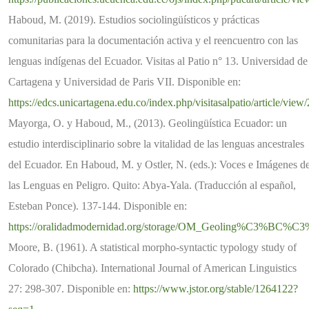
Haboud, M. (2019). Estudios sociolingüísticos y prácticas
comunitarias para la documentación activa y el reencuentro con las
lenguas indígenas del Ecuador. Visitas al Patio n° 13. Universidad de
Cartagena y Universidad de Paris VII. Disponible en:
https://edcs.unicartagena.edu.co/index.php/visitasalpatio/article/vie
Mayorga, O. y Haboud, M., (2013). Geolingüística Ecuador: un
estudio interdisciplinario sobre la vitalidad de las lenguas ancestrales
del Ecuador. En Haboud, M. y Ostler, N. (eds.): Voces e Imágenes d
las Lenguas en Peligro. Quito: Abya-Yala. (Traducción al español,
Esteban Ponce). 137-144. Disponible en:
https://oralidadmodernidad.org/storage/OM_Geoling%C3%BC%C3%ADs
Moore, B. (1961). A statistical morpho-syntactic typology study of
Colorado (Chibcha). International Journal of American Linguistics
27: 298-307. Disponible en:
https://www.jstor.org/stable/1264122?