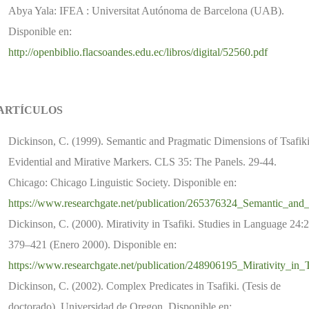
Abya Yala: IFEA : Universitat Autónoma de Barcelona (UAB).
Disponible en:
http://openbiblio.flacsoandes.edu.ec/libros/digital/52560.pdf
ARTÍCULOS
Dickinson, C. (1999). Semantic and Pragmatic Dimensions of Tsafik
Evidential and Mirative Markers. CLS 35: The Panels. 29-44.
Chicago: Chicago Linguistic Society. Disponible en:
https://www.researchgate.net/publication/265376324_Semantic_an
Dickinson, C. (2000). Mirativity in Tsafiki. Studies in Language 24:2
379–421 (Enero 2000). Disponible en:
https://www.researchgate.net/publication/248906195_Mirativity_in_T
Dickinson, C. (2002). Complex Predicates in Tsafiki. (Tesis de
doctorado). Universidad de Oregon. Disponible en: