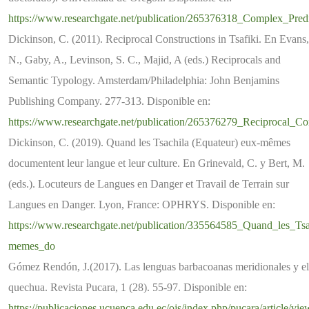
https://www.researchgate.net/publication/265376318_Complex_Predi
Dickinson, C. (2011). Reciprocal Constructions in Tsafiki. En Evans,
N., Gaby, A., Levinson, S. C., Majid, A (eds.) Reciprocals and
Semantic Typology. Amsterdam/Philadelphia: John Benjamins
Publishing Company. 277-313. Disponible en:
https://www.researchgate.net/publication/265376279_Reciprocal_Con
Dickinson, C. (2019). Quand les Tsachila (Equateur) eux-mêmes
documentent leur langue et leur culture. En Grinevald, C. y Bert, M.
(eds.). Locuteurs de Langues en Danger et Travail de Terrain sur
Langues en Danger. Lyon, France: OPHRYS. Disponible en:
https://www.researchgate.net/publication/335564585_Quand_les_Ts
memes_do
Gómez Rendón, J.(2017). Las lenguas barbacoanas meridionales y el
quechua. Revista Pucara, 1 (28). 55-97. Disponible en:
https://publicaciones.ucuenca.edu.ec/ojs/index.php/pucara/article/vi