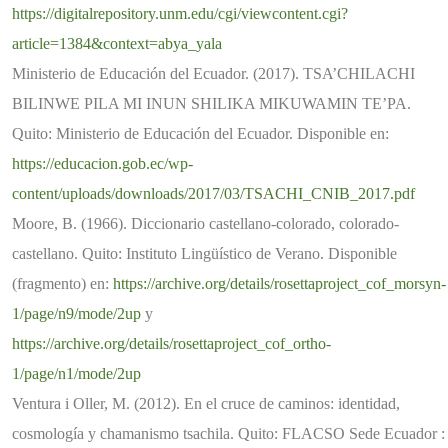
https://digitalrepository.unm.edu/cgi/viewcontent.cgi?
article=1384&context=abya_yala
Ministerio de Educación del Ecuador. (2017). TSA’CHILACHI
BILINWE PILA MI INUN SHILIKA MIKUWAMIN TE’PA.
Quito: Ministerio de Educación del Ecuador. Disponible en:
https://educacion.gob.ec/wp-
content/uploads/downloads/2017/03/TSACHI_CNIB_2017.pdf
Moore, B. (1966). Diccionario castellano-colorado, colorado-
castellano. Quito: Instituto Lingüístico de Verano. Disponible
(fragmento) en:
https://archive.org/details/rosettaproject_cof_morsyn-
1/page/n9/mode/2up
y
https://archive.org/details/rosettaproject_cof_ortho-
1/page/n1/mode/2up
Ventura i Oller, M. (2012). En el cruce de caminos: identidad,
cosmología y chamanismo tsachila. Quito: FLACSO Sede Ecuador :