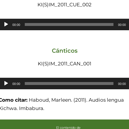
audio
KI(S)IM_2011_CUE_002
Reproductor
00:00
00:00
de
audio
Cánticos
KI(S)IM_2011_CAN_001
Reproductor
00:00
00:00
de
audio
Como citar:
Haboud, Marleen. (2011). Audios lengua
Kichwa. Imbabura.
El contenido de