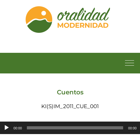
Cuentos
KI(S)IM_2011_CUE_001
Reproductor
00:00
00:00
de